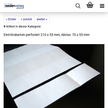
« Erster
« zurück
weiter »
9
Artikel in dieser Kategorie
Ein­tritts­kar­ten per­fo­riert 210 x 55 mm, Ab­riss: 70 x 55 mm