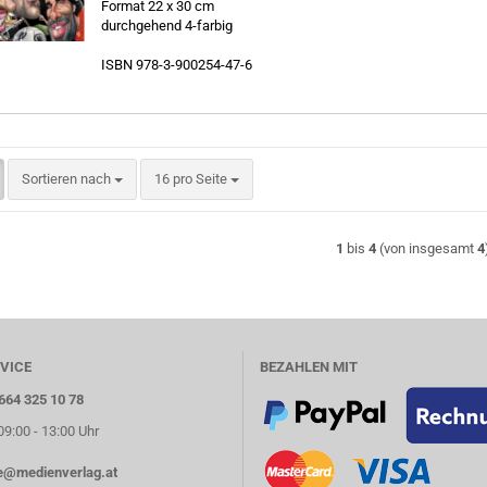
For­mat 22 x 30 cm
durch­ge­hend 4-​farbig
ISBN 978-​3-900254-47-6
Sortieren nach
pro Seite
Sortieren nach
16 pro Seite
1
bis
4
(von insgesamt
4
VICE
BEZAHLEN MIT
 664 325 10 78
 09:00 - 13:00 Uhr
ce@medienverlag.at