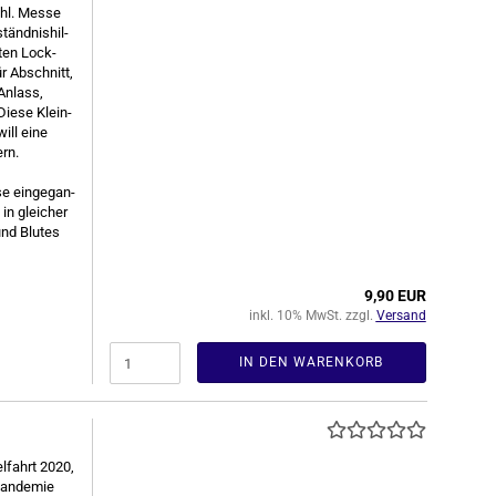
er hl. Messe
änd­nis­hil­
t­ten Lock­
r Ab­schnitt,
An­lass,
Diese Klein­
will eine
ern.
se ein­ge­gan­
in glei­cher
nd Blu­tes
9,90 EUR
inkl. 10% MwSt. zzgl.
Versand
IN DEN WARENKORB
l­fahrt 2020,
an­de­mie