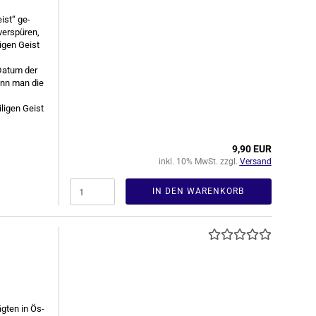
ist“ ge­
er­spü­ren,
i­gen Geist
 Datum der
kann man die
li­gen Geist
9,90 EUR
inkl. 10% MwSt. zzgl.
Versand
IN DEN WARENKORB
g­ten in Ös­