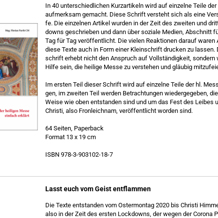
In 40 un­ter­schied­li­chen Kurz­ar­ti­keln wird auf ein­zel­ne Teile d
auf­merk­sam ge­macht. Diese Schrift ver­steht sich als eine Ver­st
fe. Die ein­zel­nen Ar­ti­kel wur­den in der Zeit des zwei­ten und dri
downs ge­schrie­ben und dann über so­zia­le Me­di­en, Ab­schnitt fü
Tag für Tag ver­öf­fent­licht. Die vie­len Re­ak­tio­nen dar­auf waren 
diese Texte auch in Form einer Klein­schrift dru­cken zu las­sen. 
schrift er­hebt nicht den An­spruch auf Voll­stän­dig­keit, son­dern 
Hilfe sein, die hei­li­ge Messe zu ver­ste­hen und gläu­big mit­zu­fei­
Im ers­ten Teil die­ser Schrift wird auf ein­zel­ne Teile der hl. Mes
gen, im zwei­ten Teil wer­den Be­trach­tun­gen wie­der­ge­ge­ben, die 
Weise wie oben ent­stan­den sind und um das Fest des Lei­bes u
Chris­ti, also Fron­leich­nam, ver­öf­fent­licht wor­den sind.
64 Sei­ten, Pa­per­back
For­mat 13 x 19 cm
ISBN 978-​3-903102-18-7
Lasst euch vom Geist ent­flam­men
Die Texte ent­stan­den vom Os­ter­mon­tag 2020 bis Chris­ti Him­me
also in der Zeit des ers­ten Lock­downs, der wegen der Co­ro­na P