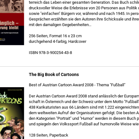
ter­reich das Leben einer ge­sam­ten Ge­nera­ti­on. Das Buch schil­d
drucks­vol­ler Weise die Er­leb­nis­se von 20 Per­so­nen aus Po­li­tik 
sowie "ein­fa­chen" Bür­gern vor, wäh­rend und nach 1945. In per­sö
Ge­sprä­chen er­zähl­ten sie den Au­toren ihre Schick­sa­le und ih
mit den da­ma­li­gen Ge­ge­ben­hei­ten…
256 Sei­ten, For­mat 16 x 23 cm
durch­ge­hend 4-​farbig, Hard­co­ver
ISBN 978-​3-900254-43-8
The Big Book of Car­toons
Best of Aus­tri­an Car­toon Award 2008 - Thema "Fuß­ball"
Der Aus­tri­an Car­toon Award 2008 stand an­läss­lich der Eu­ro­pa­m
schaft in Ös­ter­reich und der Schweiz unter dem Motto "Fuß­ball"
438 Ka­ri­ka­tu­ris­ten aus 66 Län­dern sind mit 1.222 ein­ge­reich­ten K
dem welt­wei­ten Auf­ruf der Or­ga­ni­sa­to­ren ge­folgt. Die bes­ten Ar
den Ka­te­go­rien "Por­trait" und "Humor" wer­den in die­sem Buch pr
und spie­geln den Volks­sport Fuß­ball auf hu­mor­vol­le Weise wie­
128 Sei­ten, Pa­per­back