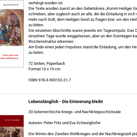
ver­hängt wor­den ist.
Die Texte wur­den zu­erst an den Ge­bets­kreis „Komm Hei­li­ger Ge
schrie­ben, aber zu­gleich auch an alle, die die Ein­la­dung in sich v
mehr nach Gott, dem Hei­li­gen Geist zu fra­gen bzw. um den Hei­l
zu bit­ten.
Die ein­zel­nen Ab­schnit­te waren je­weils ein Ta­ges­im­puls. Das
ein­zel­nen Tage wurde weg­ge­las­sen, aber an den Sonn­ta­gen 
Wo­chen­struk­tur er­ken­nen.
Am Ende eines jeden Im­pul­ses stand die Ein­la­dung, um den Hei­
zu beten.
72 Sei­ten, Pa­per­back
For­mat 13 x 19 cm
ISBN 978-​3-903102-21-7
Le­bens­läng­lich - Die Er­in­ne­rung bleibt
20 ös­ter­rei­chi­sche Kriegs-​ und Nach­kriegs­schick­sa­le
Au­toren: Peter Fritz und Eva Schweig­ho­fer
Die Wir­ren des Zwei­ten Welt­krie­ges und der Nach­kriegs­zeit prä