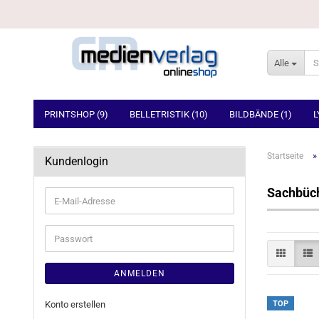
Alle
PRINTSHOP (9)
BELLETRISTIK (10)
BILDBÄNDE (1)
L
»
Startseite
Kundenlogin
Sachbüc
E-
Mail-
Adresse
Passwort
ANMELDEN
Konto erstellen
TOP