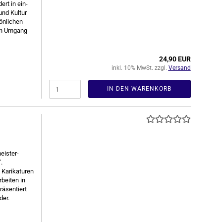
ert in ein­
und Kul­tur
n­li­chen
ren Um­gang
24,90 EUR
inkl. 10% MwSt. zzgl.
Versand
IN DEN WARENKORB
eis­ter­
.
a­ri­ka­tu­ren
­bei­ten in
ä­sen­tiert
der.