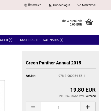
Österreich
Kundenlogin
Merkzettel
Ihr Warenkorb
0,00 EUR
CHER (4)
KOCHBÜCHER - KULINARIK (1)
Green Pan­ther An­nu­al 2015
Art.Nr.:
978-3-900254-55-1
19,80 EUR
inkl. 10% MwSt. zzgl.
Versand