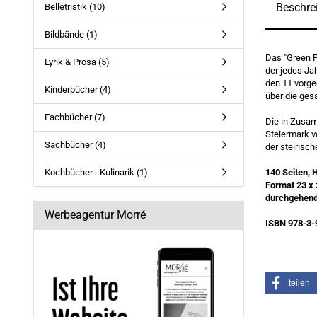
Beschre
Belletristik (10)
Bildbände (1)
Das "Green P
Lyrik & Prosa (5)
der jedes Ja
den 11 vorge
Kinderbücher (4)
über die gesa
Fachbücher (7)
Die in Zusa
Steiermark v
Sachbücher (4)
der steirisc
Kochbücher - Kulinarik (1)
140 Seiten, 
Format 23 x
durchgehend
Werbeagentur Morré
ISBN 978-3-
teilen