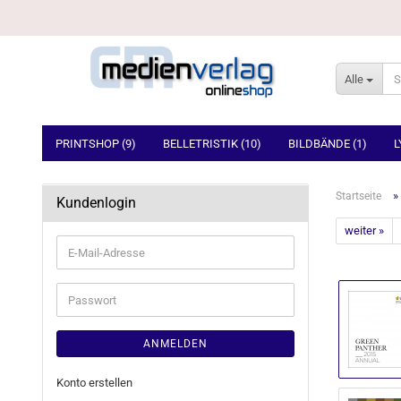
Alle
PRINTSHOP (9)
BELLETRISTIK (10)
BILDBÄNDE (1)
L
»
Startseite
Kundenlogin
weiter »
E-
Mail-
Adresse
Passwort
ANMELDEN
Konto erstellen