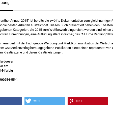
ibung
anther Annual 2015" ist bereits die zwölfte Dokumentation zum gleichnamigen 
hr die besten Arbeiten auszeichnet. Dieses Buch präsentiert neben den 5 besten 
gebenen Kategorien, die 2015 zum Wettbewerb eingereicht worden sind, einen 
mten Einreichungen, eine Auflistung aller Einreicher, das "All Time Ranking 1989
mmenarbeit mit der Fachgruppe Werbung und Marktkommunikation der Wirtsch
om CM Medienverlag herausgegebene Publikation bietet einen repräsentativen 
hen Kreativszene und deren Kreativleistungen.
Hardcover
 28 cm
 4-farbig
900254-55-1
tweet
pin it