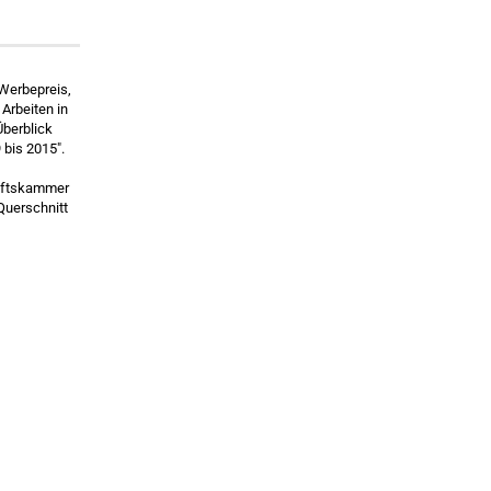
Werbepreis,
Arbeiten in
Überblick
 bis 2015".
aftskammer
Querschnitt