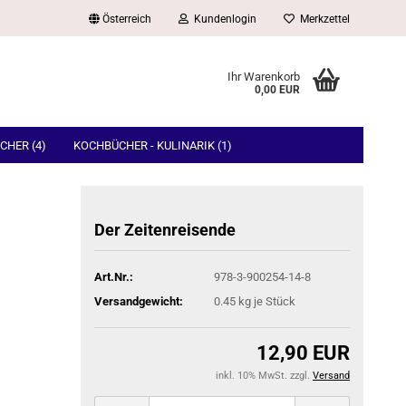
Österreich
Kundenlogin
Merkzettel
Ihr Warenkorb
0,00 EUR
CHER (4)
KOCHBÜCHER - KULINARIK (1)
Der Zei­ten­rei­sen­de
Art.Nr.:
978-3-900254-14-8
Versandgewicht:
0.45
kg je Stück
12,90 EUR
inkl. 10% MwSt. zzgl.
Versand