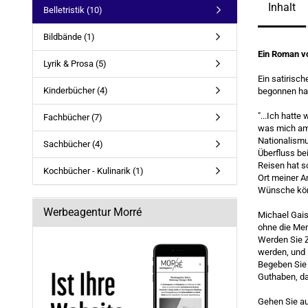
Inhalt
Belletristik (10)
Bildbände (1)
Ein Roman v
Lyrik & Prosa (5)
Ein satirisch
Kinderbücher (4)
begonnen ha
"...Ich hatte
Fachbücher (7)
was mich am m
Nationalismu
Sachbücher (4)
Überfluss be
Reisen hat s
Kochbücher - Kulinarik (1)
Ort meiner A
Wünsche könn
Werbeagentur Morré
Michael Gais
ohne die Men
Werden Sie Z
werden, und i
Begeben Sie s
Guthaben, da
Gehen Sie au