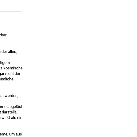
rbar
 der alles,
itigem
das kosmische
ar nicht der
eimliche
öst werden,
erne abgelöst
darstellt.
 wirkt als ein
oheme, um aus