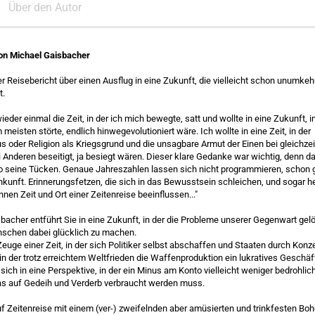
Über den Autor
on Michael Gaisbacher
er Reisebericht über einen Ausflug in eine Zukunft, die vielleicht schon unumkeh
t.
 wieder einmal die Zeit, in der ich mich bewegte, satt und wollte in eine Zukunft, in
eisten störte, endlich hinwegevolutioniert wäre. Ich wollte in eine Zeit, in der
s oder Religion als Kriegsgrund und die unsagbare Armut der Einen bei gleichze
i Anderen beseitigt, ja besiegt wären. Dieser klare Gedanke war wichtig, denn 
o seine Tücken. Genaue Jahreszahlen lassen sich nicht programmieren, schon g
nkunft. Erinnerungsfetzen, die sich in das Bewusstsein schleichen, und sogar h
en Zeit und Ort einer Zeitenreise beeinflussen..."
bacher entführt Sie in eine Zukunft, in der die Probleme unserer Gegenwart gel
schen dabei glücklich zu machen.
euge einer Zeit, in der sich Politiker selbst abschaffen und Staaten durch Konz
n der trotz erreichtem Weltfrieden die Waffenproduktion ein lukratives Geschäft 
ich in eine Perspektive, in der ein Minus am Konto vielleicht weniger bedrohlich
s auf Gedeih und Verderb verbraucht werden muss.
f Zeitenreise mit einem (ver-) zweifelnden aber amüsierten und trinkfesten B