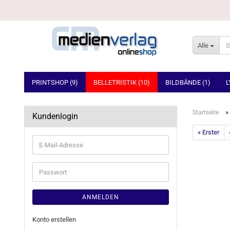
Alle
PRINTSHOP (9)
BELLETRISTIK (10)
BILDBÄNDE (1)
L
»
Startseite
Kundenlogin
« Erster
E-
Mail-
Adresse
Passwort
ANMELDEN
Konto erstellen